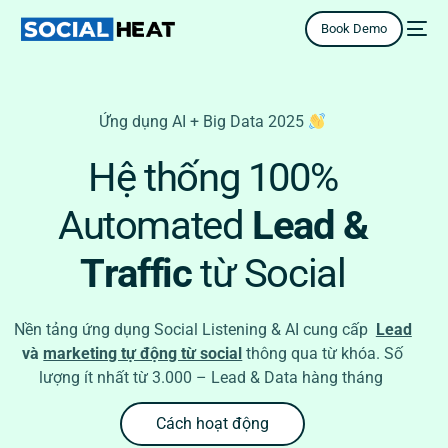
Book Demo
Ứng dụng AI + Big Data 2025
H
ệ
t
h
ố
n
g
1
0
0
%
A
u
t
o
m
a
t
e
d
L
e
a
d
&
T
r
a
f
f
i
c
t
ừ
S
o
c
i
a
l
Nền tảng ứng dụng Social Listening & AI cung cấp
Lead
và
marketing tự động từ social
thông qua từ khóa. Số
lượng ít nhất từ 3.000 – Lead & Data hàng tháng
Cách hoạt động